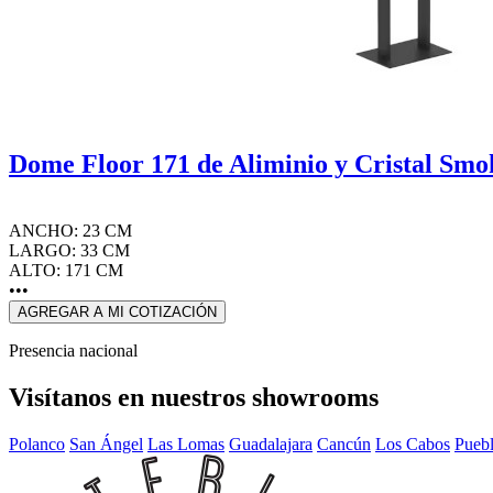
Dome Floor 171 de Aliminio y Cristal Sm
ANCHO: 23 CM
LARGO: 33 CM
ALTO: 171 CM
•••
AGREGAR A MI COTIZACIÓN
Presencia nacional
Visítanos en nuestros showrooms
Polanco
San Ángel
Las Lomas
Guadalajara
Cancún
Los Cabos
Pueb