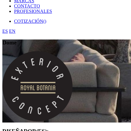
MARCAS
CONTACTO
PROFESIONALES
COTIZACIÓN(
)
ES
EN
Dome