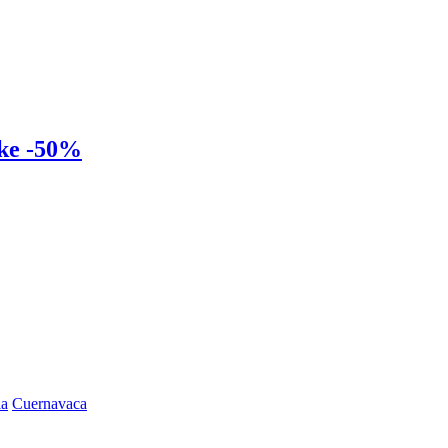
oke -50%
la
Cuernavaca