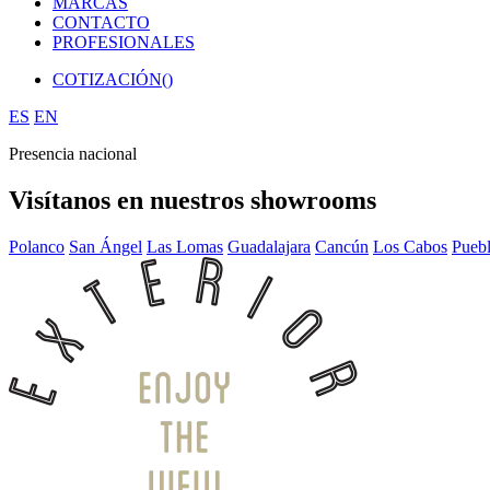
MARCAS
CONTACTO
PROFESIONALES
COTIZACIÓN(
)
ES
EN
Presencia nacional
Visítanos en nuestros showrooms
Polanco
San Ángel
Las Lomas
Guadalajara
Cancún
Los Cabos
Pueb