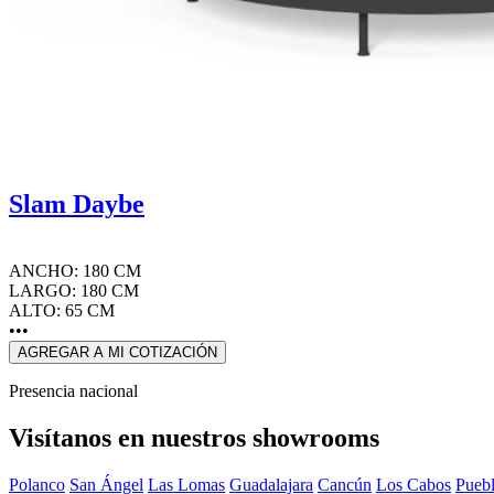
Slam Daybe
ANCHO: 180 CM
LARGO: 180 CM
ALTO: 65 CM
•••
AGREGAR A MI COTIZACIÓN
Presencia nacional
Visítanos en nuestros showrooms
Polanco
San Ángel
Las Lomas
Guadalajara
Cancún
Los Cabos
Pueb