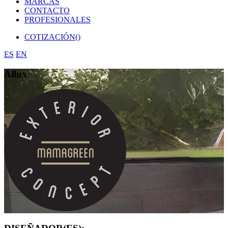
MARCAS
CONTACTO
PROFESIONALES
COTIZACIÓN(
)
ES
EN
Allux