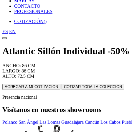
MARCAS
CONTACTO
PROFESIONALES
COTIZACIÓN(
)
ES
EN
Atlantic Sillón Individual -50%
ANCHO: 86 CM
LARGO: 86 CM
ALTO: 72.5 CM
AGREGAR A MI COTIZACION
COTIZAR TODA LA COLECCION
Presencia nacional
Visítanos en nuestros showrooms
Polanco
San Ángel
Las Lomas
Guadalajara
Cancún
Los Cabos
Pueb