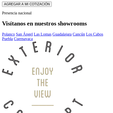
AGREGAR A MI COTIZACIÓN
Presencia nacional
Visítanos en nuestros showrooms
Polanco
San Ángel
Las Lomas
Guadalajara
Cancún
Los Cabos
Puebla
Cuernavaca