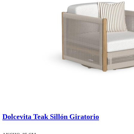
Dolcevita Teak Sillón Giratorio