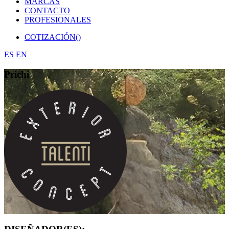
MARCAS
CONTACTO
PROFESIONALES
COTIZACIÓN(
)
ES
EN
Prichi