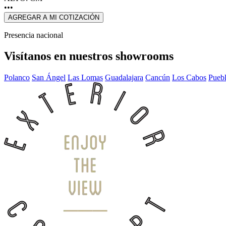
•••
AGREGAR A MI COTIZACIÓN
Presencia nacional
Visítanos en nuestros showrooms
Polanco
San Ángel
Las Lomas
Guadalajara
Cancún
Los Cabos
Pueb