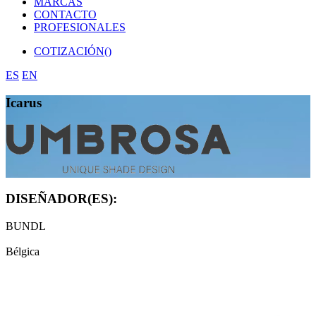
MARCAS
CONTACTO
PROFESIONALES
COTIZACIÓN(
)
ES
EN
Icarus
DISEÑADOR(ES):
BUNDL
Bélgica