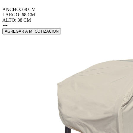
ANCHO: 68 CM
LARGO: 68 CM
ALTO: 38 CM
•••
AGREGAR A MI COTIZACION