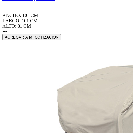
ANCHO: 101 CM
LARGO: 101 CM
ALTO: 81 CM
•••
AGREGAR A MI COTIZACION