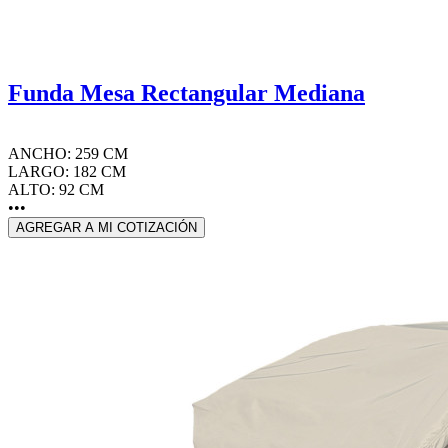
Funda Mesa Rectangular Mediana
ANCHO: 259 CM
LARGO: 182 CM
ALTO: 92 CM
•••
AGREGAR A MI COTIZACIÓN