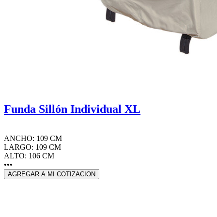
Funda Sillón Individual XL
ANCHO: 109 CM
LARGO: 109 CM
ALTO: 106 CM
•••
AGREGAR A MI COTIZACION