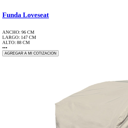
Funda Loveseat
ANCHO: 96 CM
LARGO: 147 CM
ALTO: 88 CM
•••
AGREGAR A MI COTIZACION