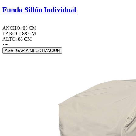
Funda Sillón Individual
ANCHO: 88 CM
LARGO: 88 CM
ALTO: 88 CM
•••
AGREGAR A MI COTIZACION