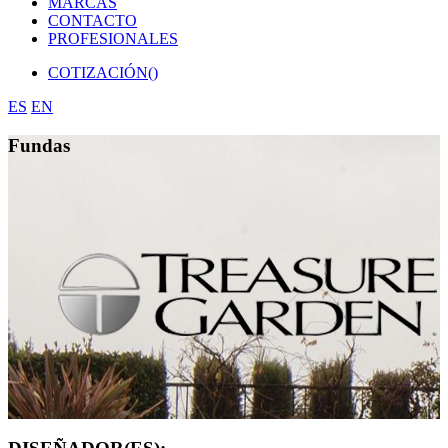
MARCAS
CONTACTO
PROFESIONALES
COTIZACIÓN(
)
ES
EN
Fundas