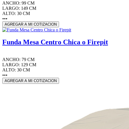
ANCHO: 99 CM
LARGO: 149 CM
ALTO: 30 CM
•••
AGREGAR A MI COTIZACION
Funda Mesa Centro Chica o Firepit
ANCHO: 79 CM
LARGO: 129 CM
ALTO: 30 CM
•••
AGREGAR A MI COTIZACION