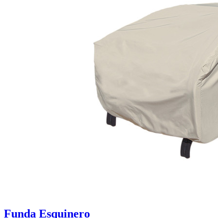
Funda Esquinero