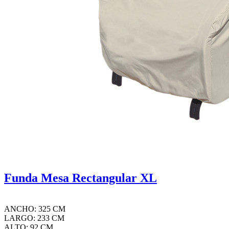
Funda Mesa Rectangular XL
ANCHO: 325 CM
LARGO: 233 CM
ALTO: 92 CM