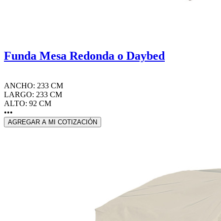
Funda Mesa Redonda o Daybed
ANCHO: 233 CM
LARGO: 233 CM
ALTO: 92 CM
•••
AGREGAR A MI COTIZACIÓN