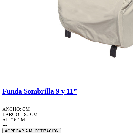
Funda Sombrilla 9 y 11”
ANCHO: CM
LARGO: 182 CM
ALTO: CM
•••
AGREGAR A MI COTIZACION