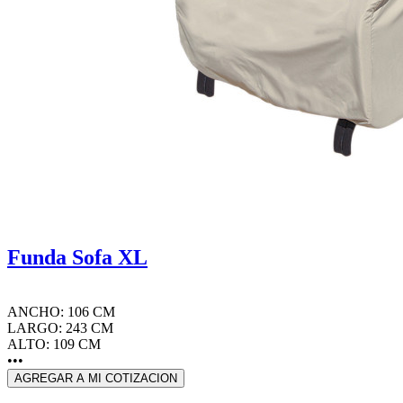
Funda Sofa XL
ANCHO: 106 CM
LARGO: 243 CM
ALTO: 109 CM
•••
AGREGAR A MI COTIZACION