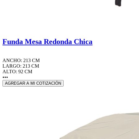
Funda Mesa Redonda Chica
ANCHO: 213 CM
LARGO: 213 CM
ALTO: 92 CM
•••
AGREGAR A MI COTIZACIÓN