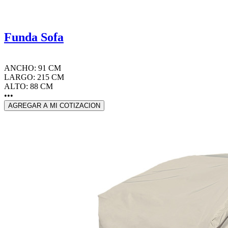
Funda Sofa
ANCHO: 91 CM
LARGO: 215 CM
ALTO: 88 CM
•••
AGREGAR A MI COTIZACION