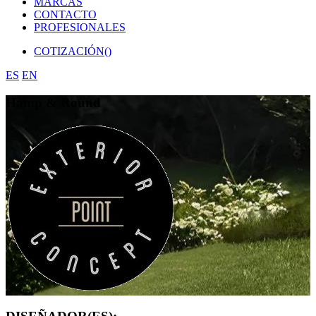
MARCAS
CONTACTO
PROFESIONALES
COTIZACIÓN(
)
ES
EN
Hamp & Round