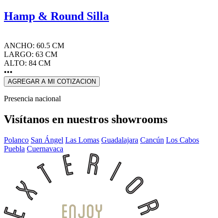
Hamp & Round Silla
ANCHO: 60.5 CM
LARGO: 63 CM
ALTO: 84 CM
•••
AGREGAR A MI COTIZACION
Presencia nacional
Visítanos en nuestros showrooms
Polanco
San Ángel
Las Lomas
Guadalajara
Cancún
Los Cabos
Puebla
Cuernavaca